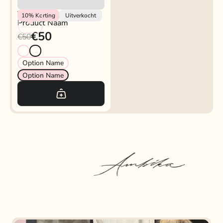
Vendor
10%
Korting
Uitverkocht
Product Naam
€50
€50
Option Name
Option Name