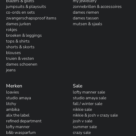
blazers & gilets
my jewellery
jumpsuits & playsuits
zonnebrillen & accessoires
co-ords en sets
dames riemen
zwangerschapsproof items
dames tassen
dames jurken
mutsen & sjaals
rokjes
broeken & leggings
tops & shirts
shorts & skorts
blouses
truien & vesten
dames schoenen
jeans
Merken
Sale
loavies
lofty manner sale
studio amaya
studio amaya sale
litchy
fall / winter sale
ambika
nikkie sale
alix the label
nikkie & josh v crazy sale
refined department
josh v sale
lofty manner
summer sale
b&b wasparfum
crazy sale