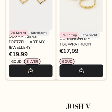
My Jewellery
0%
Korting
Uitverkocht
My Jewellery
0%
Korting
Uitverkocht
OORHANGERS
OORRINGEN MET
PRETZEL HART MY
TOUWPATROON
JEWELLERY
€17,99
€19,99
GOUD
ZILVER
GOUD