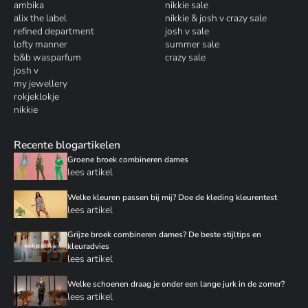
ambika
nikkie sale
alix the label
nikkie & josh v crazy sale
refined department
josh v sale
lofty manner
summer sale
b&b wasparfum
crazy sale
josh v
my jewellery
rokjeklokje
nikkie
Recente blogartikelen
Groene broek combineren dames
lees artikel
Welke kleuren passen bij mij? Doe de kleding kleurentest
lees artikel
Grijze broek combineren dames? De beste stijltips en
kleuradvies
lees artikel
Welke schoenen draag je onder een lange jurk in de zomer?
lees artikel