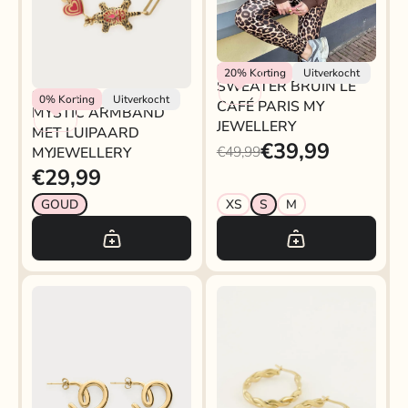
My Jewellery
20%
Korting
Uitverkocht
SWEATER BRUIN LE
My Jewellery
0%
Korting
Uitverkocht
CAFÉ PARIS MY
MYSTIC ARMBAND
JEWELLERY
MET LUIPAARD
€39,99
€49,99
MYJEWELLERY
€29,99
GOUD
XS
S
M