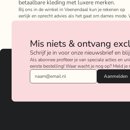
betaalbare kleding met luxere merken.
Bij ons in de winkel in Veenendaal kun je rekenen op
eerlijk en oprecht advies als het gaat om dames mode. 
geloven sterk in ons concept; het mixen en matchen va
betaalbare nu on trend items met de luxere items van
verschillende merken.
Mis niets & ontvang exc
Over ons
Schrijf je in voor onze nieuwsbrief en bl
Als abonnee profiteer je van speciale acties en 
eerste bestelling! Waar wacht je nog op? Meld je 