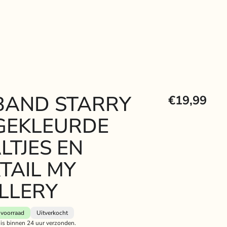
AND STARRY
€19,99
GEKLEURDE
LTJES EN
TAIL MY
LLERY
voorraad
Uitverkocht
 is binnen 24 uur verzonden.