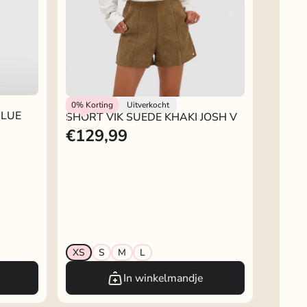
Josh V
0%
Korting
Uitverkocht
BLUE
SHORT VIK SUÈDE KHAKI JOSH V
€129,99
XS
S
M
L
In winkelmandje