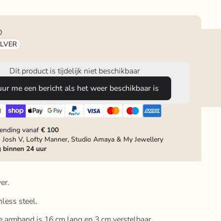
D
ILVER
Dit product is tijdelijk niet beschikbaar
uur me een bericht als het weer beschikbaar is
zending vanaf
€ 100
 Josh V, Lofty Manner, Studio Amaya & My Jewellery
g
binnen 24 uur
er.
inless steel.
de armband is 16 cm lang en 3 cm verstelbaar.