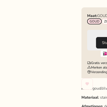
Maat:
GOU
GOUD
Z
St
Gratis ver
Merken als
Verzendin
Kleur
: goud/zilv
Materiaal
: sta
Afmetingen
: 