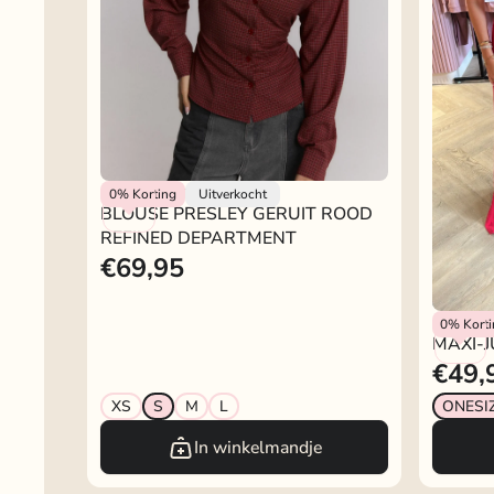
Refined Department
0%
Korting
Uitverkocht
BLOUSE PRESLEY GERUIT ROOD
REFINED DEPARTMENT
€69,95
MAXI-J
Rokjeklo
0%
Kort
MAXI-
€49,
XS
S
M
L
ONESI
In winkelmandje