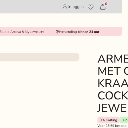
0
Inloggen
 Studio Amaya & My Jewellery
Verzending
binnen 24 uur
ARMB
MET 
KRAA
COCK
JEWE
0%
Korting
Op 
Voor 23:59 besteld,