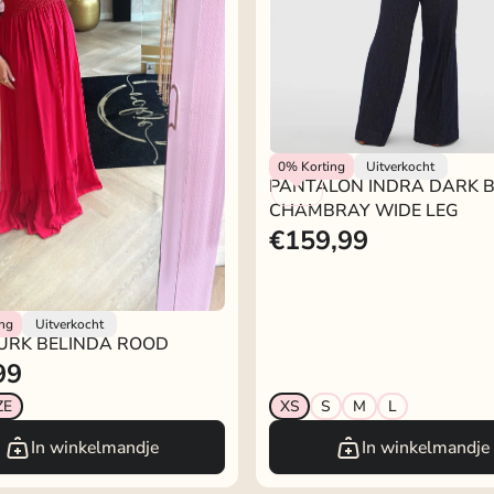
Josh V
0%
Korting
Uitverkocht
PANTALON INDRA DARK 
CHAMBRAY WIDE LEG
€159,99
URK BELINDA ROOD
kje
ing
Uitverkocht
JURK BELINDA ROOD
99
ZE
XS
S
M
L
In winkelmandje
In winkelmandje