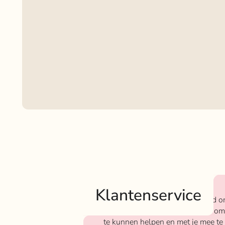
Klantenservice
Bij Rokjeklokje staan we bekend o
We vinden het super belangrijk om
te kunnen helpen en met je mee te