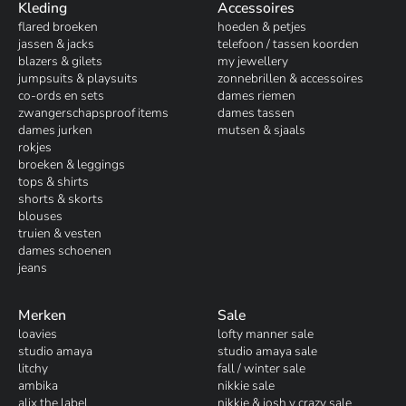
Kleding
Accessoires
flared broeken
hoeden & petjes
jassen & jacks
telefoon / tassen koorden
blazers & gilets
my jewellery
jumpsuits & playsuits
zonnebrillen & accessoires
co-ords en sets
dames riemen
zwangerschapsproof items
dames tassen
dames jurken
mutsen & sjaals
rokjes
broeken & leggings
tops & shirts
shorts & skorts
blouses
truien & vesten
dames schoenen
jeans
Merken
Sale
loavies
lofty manner sale
studio amaya
studio amaya sale
litchy
fall / winter sale
ambika
nikkie sale
alix the label
nikkie & josh v crazy sale