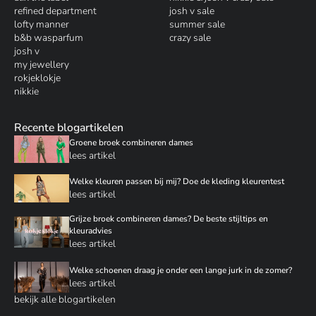
refined department
josh v sale
lofty manner
summer sale
b&b wasparfum
crazy sale
josh v
my jewellery
rokjeklokje
nikkie
Recente blogartikelen
Groene broek combineren dames
lees artikel
Welke kleuren passen bij mij? Doe de kleding kleurentest
lees artikel
Grijze broek combineren dames? De beste stijltips en
kleuradvies
lees artikel
Welke schoenen draag je onder een lange jurk in de zomer?
lees artikel
bekijk alle blogartikelen