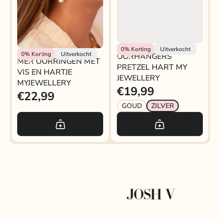
My Jewellery
0%
Korting
Uitverkocht
My Jewellery
0%
Korting
Uitverkocht
OORHANGERS
MER OORRINGEN MET
PRETZEL HART MY
VIS EN HARTJE
JEWELLERY
MYJEWELLERY
€19,99
€22,99
GOUD
ZILVER