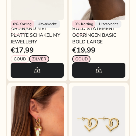
My Jewellery
My Jewellery
0%
Korting
Uitverkocht
0%
Korting
Uitverkocht
ARMBAND MET
BOLD STATEMENT
PLATTE SCHAKEL MY
OORRINGEN BASIC
JEWELLERY
BOLD LARGE
€17,99
€19,99
GOUD
ZILVER
GOUD