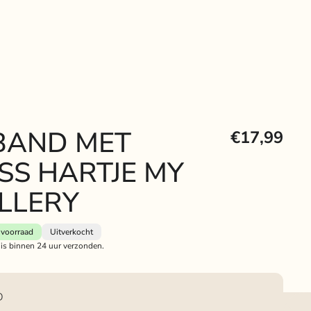
BAND MET
€17,99
SS HARTJE MY
LLERY
voorraad
Uitverkocht
 is binnen 24 uur verzonden.
D