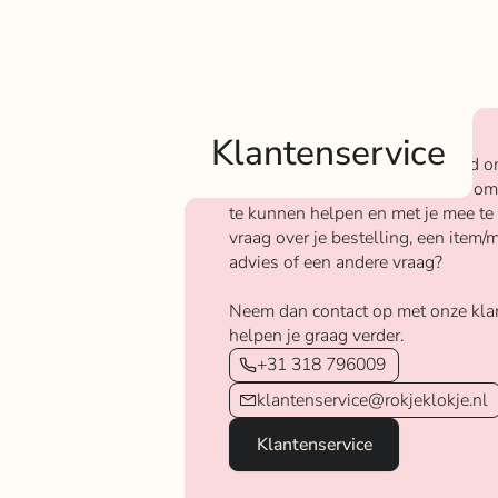
Klantenservice
Bij Rokjeklokje staan we bekend o
We vinden het super belangrijk om
te kunnen helpen en met je mee te
vraag over je bestelling, een item/m
advies of een andere vraag?
Neem dan contact op met onze kla
helpen je graag verder.
+31 318 796009
klantenservice@rokjeklokje.nl
Klantenservice