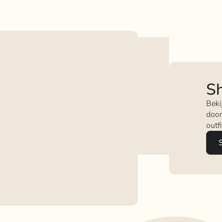
Sh
Beki
door
outf