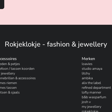
Rokjeklokje - fashion & jewellery
cessoires
Merken
eden & petjes
loavies
lefoon / tassen koorden
studio amaya
 jewellery
litchy
nnebrillen & accessoires
ambika
mes riemen
alix the label
mes tassen
refined department
tsen & sjaals
lofty manner
b&b wasparfum
josh v
my jewellery
rokjeklokje