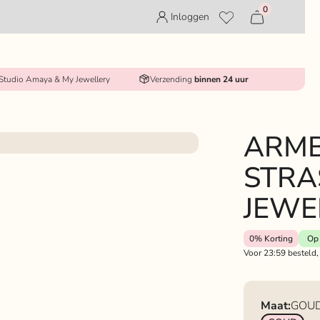
0
Inloggen
 Studio Amaya & My Jewellery
Verzending
binnen 24 uur
ARM
STRA
JEWE
0%
Korting
Op 
Voor 23:59 besteld,
Maat:
GOU