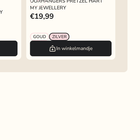
OORHANGERS PRETZEL HART
MY JEWELLERY
Y
€19,99
GOUD
ZILVER
In winkelmandje