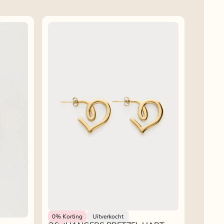
My Jewellery
0%
Korting
Uitverkocht