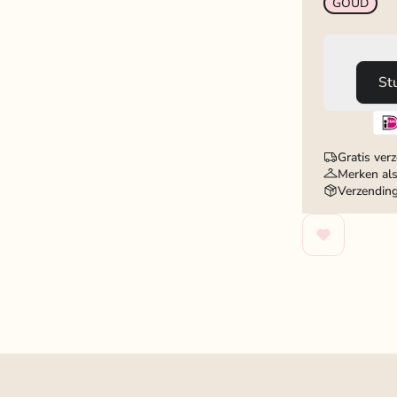
GOUD
St
Gratis ver
Merken als
Verzendin