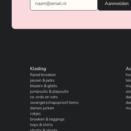
Kleding
Ac
flared broeken
ho
jassen & jacks
te
blazers & gilets
my
jumpsuits & playsuits
zo
co-ords en sets
da
zwangerschapsproof items
da
dames jurken
mu
rokjes
broeken & leggings
tops & shirts
shorts & skorts