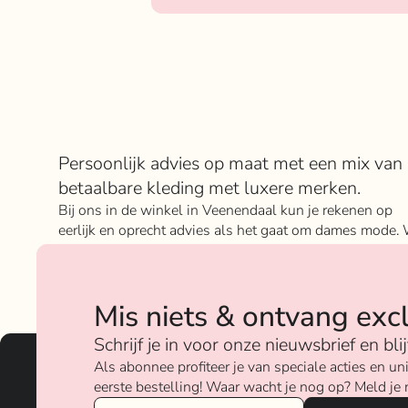
Over Rokje Klokje
Persoonlijk advies op maat met een mix van
betaalbare kleding met luxere merken.
Bij ons in de winkel in Veenendaal kun je rekenen op
eerlijk en oprecht advies als het gaat om dames mode. 
geloven sterk in ons concept; het mixen en matchen va
betaalbare nu on trend items met de luxere items van
verschillende merken.
Mis niets & ontvang exc
Over ons
Schrijf je in voor onze nieuwsbrief en bl
Als abonnee profiteer je van speciale acties en 
eerste bestelling! Waar wacht je nog op? Meld je 