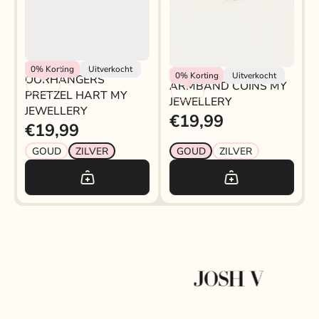
My Jewellery
0%
Korting
Uitverkocht
Rokjeklokje
0%
Korting
Uitverkocht
OORHANGERS
ARMBAND COINS MY
PRETZEL HART MY
JEWELLERY
JEWELLERY
€19,99
€19,99
GOUD
ZILVER
GOUD
ZILVER