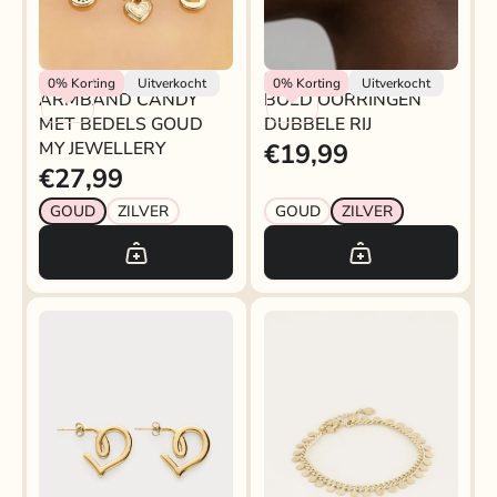
My Jewellery
My Jewellery
0%
Korting
Uitverkocht
0%
Korting
Uitverkocht
ARMBAND CANDY
BOLD OORRINGEN
MET BEDELS GOUD
DUBBELE RIJ
MY JEWELLERY
€19,99
€27,99
GOUD
ZILVER
GOUD
ZILVER