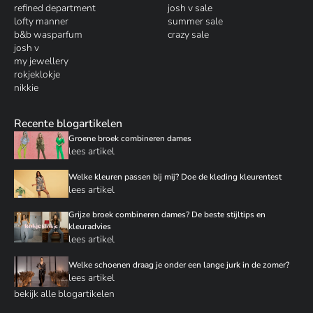
refined department
josh v sale
lofty manner
summer sale
b&b wasparfum
crazy sale
josh v
my jewellery
rokjeklokje
nikkie
Recente blogartikelen
Groene broek combineren dames
lees artikel
Welke kleuren passen bij mij? Doe de kleding kleurentest
lees artikel
Grijze broek combineren dames? De beste stijltips en
kleuradvies
lees artikel
Welke schoenen draag je onder een lange jurk in de zomer?
lees artikel
bekijk alle blogartikelen