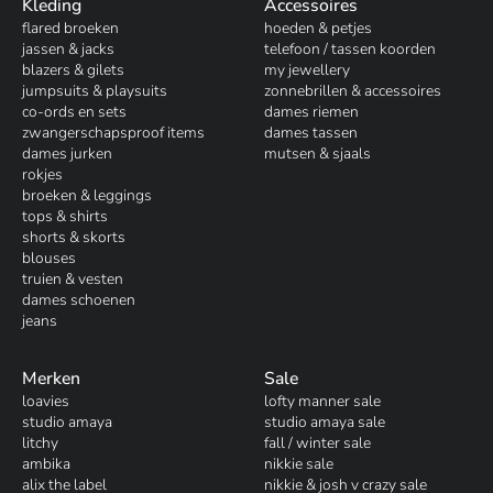
Kleding
Accessoires
flared broeken
hoeden & petjes
jassen & jacks
telefoon / tassen koorden
blazers & gilets
my jewellery
jumpsuits & playsuits
zonnebrillen & accessoires
co-ords en sets
dames riemen
zwangerschapsproof items
dames tassen
dames jurken
mutsen & sjaals
rokjes
broeken & leggings
tops & shirts
shorts & skorts
blouses
truien & vesten
dames schoenen
jeans
Merken
Sale
loavies
lofty manner sale
studio amaya
studio amaya sale
litchy
fall / winter sale
ambika
nikkie sale
alix the label
nikkie & josh v crazy sale