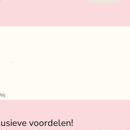
Wij
n
lusieve voordelen!