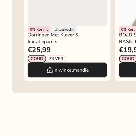
My Jewellery
My Jewel
0%
Korting
Uitverkocht
0%
Kort
Oorringen Met Klaver &
BOLD 
Imitatieparels
BASIC
€25,99
€19,
GOUD
ZILVER
GOUD
In winkelmandje