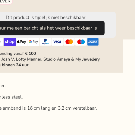
ILVER
Dit product is tijdelijk niet beschikbaar
uur me een bericht als het weer beschikbaar is
zending vanaf
€ 100
 Josh V, Lofty Manner, Studio Amaya & My Jewellery
g
binnen 24 uur
er.
inless steel.
de armband is 16 cm lang en 3,2 cm verstelbaar.