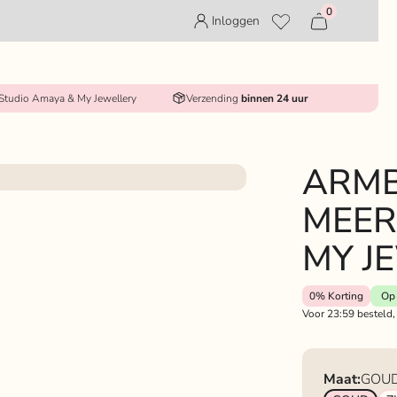
0
Inloggen
 Studio Amaya & My Jewellery
Verzending
binnen 24 uur
ARM
MEER
MY J
0%
Korting
Op 
Voor 23:59 besteld,
Maat:
GOU