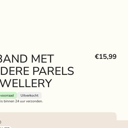
BAND MET
€15,99
DERE PARELS
EWELLERY
voorraad
Uitverkocht
 is binnen 24 uur verzonden.
D