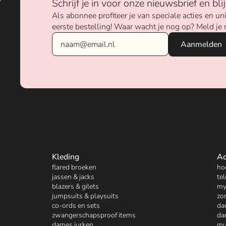
Schrijf je in voor onze nieuwsbrief en bl
Als abonnee profiteer je van speciale acties en 
eerste bestelling! Waar wacht je nog op? Meld je 
Kleding
Ac
flared broeken
ho
jassen & jacks
te
blazers & gilets
my
jumpsuits & playsuits
zo
co-ords en sets
da
zwangerschapsproof items
da
dames jurken
mu