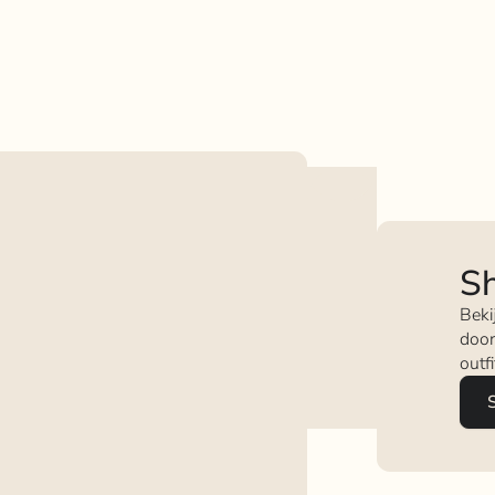
Sh
Beki
door
outf