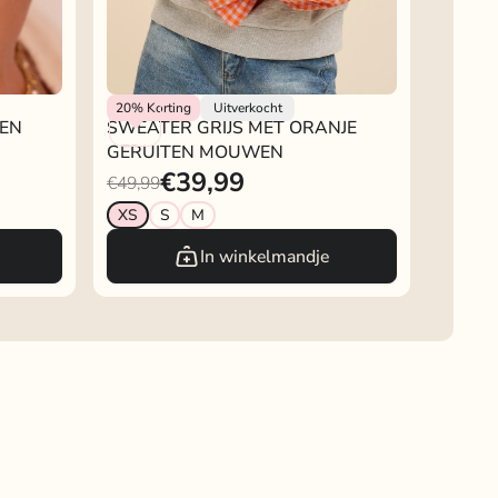
My Jewellery
20%
Korting
Uitverkocht
 EN
SWEATER GRIJS MET ORANJE
GERUITEN MOUWEN
€39,99
€49,99
XS
S
M
In winkelmandje