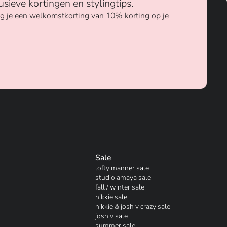
usieve kortingen en stylingtips.
ang je een welkomstkorting van 10% korting op je
Sale
lofty manner sale
studio amaya sale
fall / winter sale
nikkie sale
nikkie & josh v crazy sale
josh v sale
summer sale