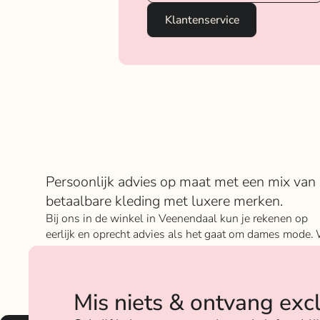
Klantenservice
Over Rokje Klokje
Persoonlijk advies op maat met een mix van
betaalbare kleding met luxere merken.
Bij ons in de winkel in Veenendaal kun je rekenen op
eerlijk en oprecht advies als het gaat om dames mode. 
geloven sterk in ons concept; het mixen en matchen va
betaalbare nu on trend items met de luxere items van
verschillende merken.
Mis niets & ontvang exc
Over ons