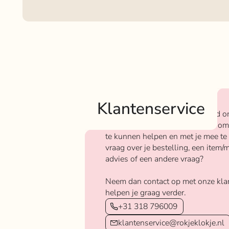
Klantenservice
Bij Rokjeklokje staan we bekend o
We vinden het super belangrijk om
te kunnen helpen en met je mee te
vraag over je bestelling, een item/m
advies of een andere vraag?
Neem dan contact op met onze kla
helpen je graag verder.
+31 318 796009
klantenservice@rokjeklokje.nl