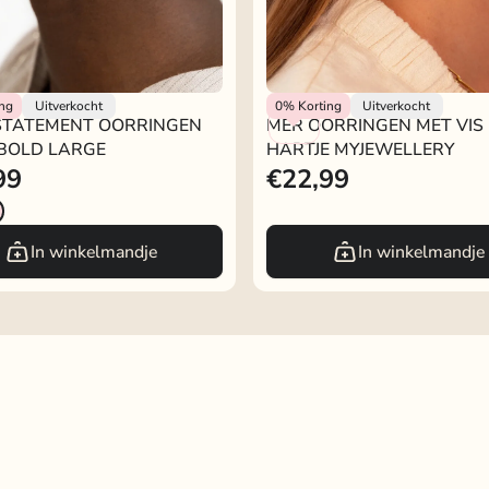
lery
My Jewellery
ing
Uitverkocht
0%
Korting
Uitverkocht
STATEMENT OORRINGEN
MER OORRINGEN MET VIS
 BOLD LARGE
HARTJE MYJEWELLERY
99
€22,99
In winkelmandje
In winkelmandje