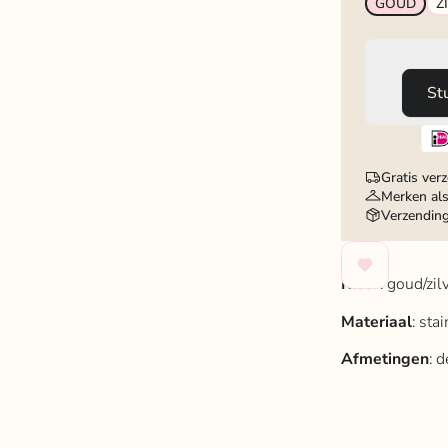
GOUD
Z
St
Gratis ver
Merken als
Verzendin
Kleur
: goud/zilv
Materiaal
: sta
Afmetingen
: 