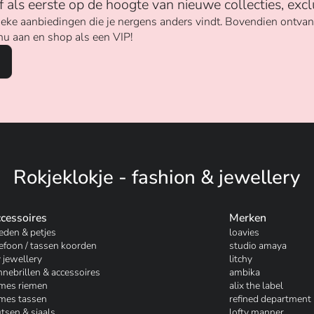
ijf als eerste op de hoogte van nieuwe collecties, excl
unieke aanbiedingen die je nergens anders vindt. Bovendien ontv
nu aan en shop als een VIP!
Rokjeklokje - fashion & jewellery
cessoires
Merken
eden & petjes
loavies
lefoon / tassen koorden
studio amaya
 jewellery
litchy
nnebrillen & accessoires
ambika
mes riemen
alix the label
mes tassen
refined department
tsen & sjaals
lofty manner