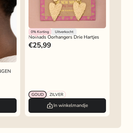
My Jewellery
0%
Korting
Uitverkocht
Nomads Oorhangers Drie Hartjes
€25,99
NGEN
GOUD
ZILVER
In winkelmandje