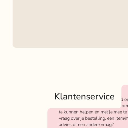
Klantenservice
Bij Rokjeklokje staan we bekend o
We vinden het super belangrijk om
te kunnen helpen en met je mee te
vraag over je bestelling, een item/m
advies of een andere vraag?