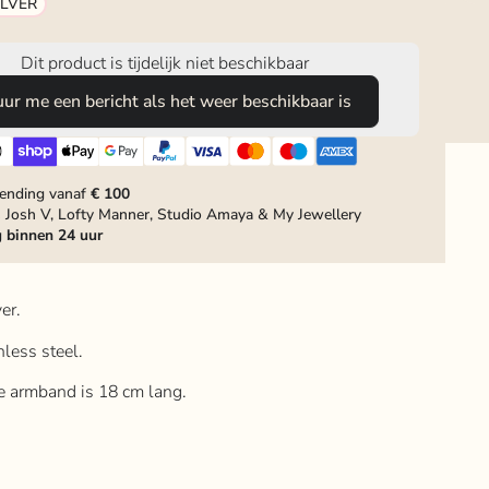
ILVER
Dit product is tijdelijk niet beschikbaar
uur me een bericht als het weer beschikbaar is
zending vanaf
€ 100
 Josh V, Lofty Manner, Studio Amaya & My Jewellery
g
binnen 24 uur
er.
inless steel.
de armband is 18 cm lang.