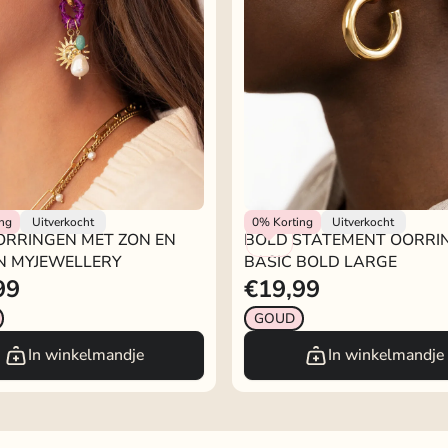
lery
My Jewellery
ing
Uitverkocht
0%
Korting
Uitverkocht
ORRINGEN MET ZON EN
BOLD STATEMENT OORRI
N MYJEWELLERY
BASIC BOLD LARGE
99
€19,99
GOUD
In winkelmandje
In winkelmandje