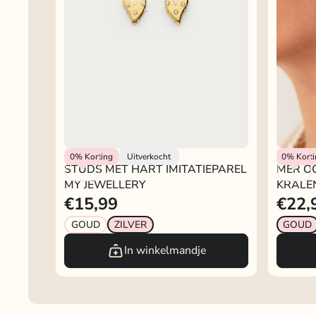
My Jewellery
My Jewel
0%
Korting
Uitverkocht
0%
Kort
STUDS MET HART IMITATIEPAREL
MER O
MY JEWELLERY
KRALE
€15,99
€22,
GOUD
ZILVER
GOUD
In winkelmandje