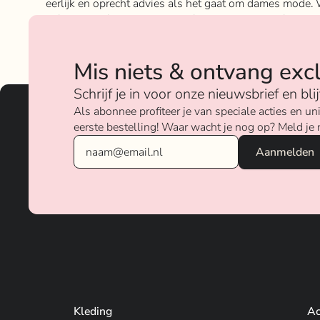
eerlijk en oprecht advies als het gaat om dames mode. 
geloven sterk in ons concept; het mixen en matchen va
betaalbare nu on trend items met de luxere items van
verschillende merken.
Mis niets & ontvang exc
Over ons
Schrijf je in voor onze nieuwsbrief en bl
Als abonnee profiteer je van speciale acties en 
eerste bestelling! Waar wacht je nog op? Meld je 
Kleding
Ac