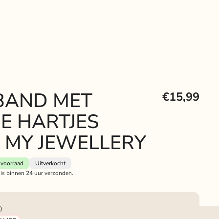
BAND MET
€15,99
NE HARTJES
 MY JEWELLERY
voorraad
Uitverkocht
 is binnen 24 uur verzonden.
D