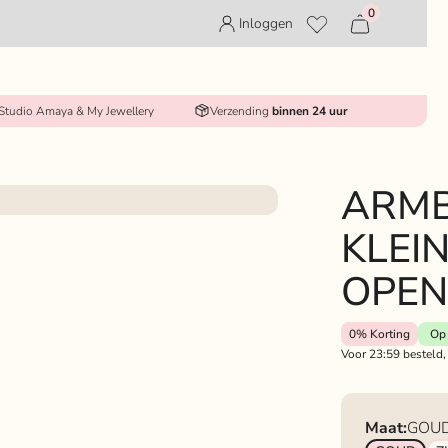
0
Inloggen
 Studio Amaya & My Jewellery
Verzending
binnen 24 uur
ARM
KLEI
OPEN
0%
Korting
Op 
Voor 23:59 besteld,
Maat:
GOU