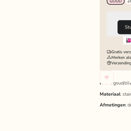
GOUD
Z
St
Gratis ver
Merken als
Verzendin
Kleur
: goud/zilv
Materiaal
: sta
Afmetingen
: 