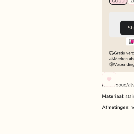
GOUD
Z
St
Gratis ver
Merken als
Verzendin
Kleur
: goud/zilv
Materiaal
: sta
Afmetingen
: 