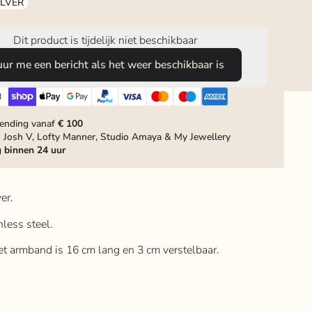
ILVER
Dit product is tijdelijk niet beschikbaar
uur me een bericht als het weer beschikbaar is
zending vanaf
€ 100
 Josh V, Lofty Manner, Studio Amaya & My Jewellery
g
binnen 24 uur
er.
inless steel.
het armband is 16 cm lang en 3 cm verstelbaar.