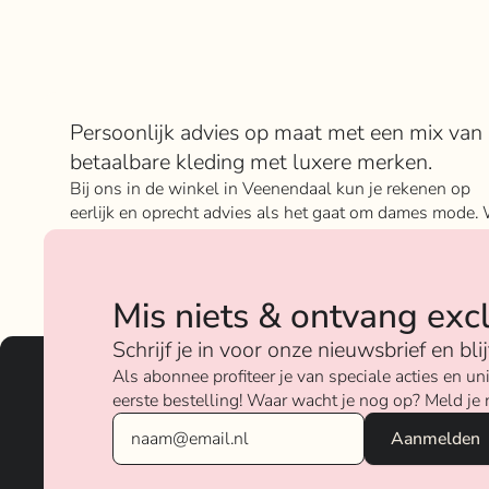
Over Rokje Klokje
Persoonlijk advies op maat met een mix van
betaalbare kleding met luxere merken.
Bij ons in de winkel in Veenendaal kun je rekenen op
eerlijk en oprecht advies als het gaat om dames mode. 
geloven sterk in ons concept; het mixen en matchen va
betaalbare nu on trend items met de luxere items van
verschillende merken.
Mis niets & ontvang exc
Over ons
Schrijf je in voor onze nieuwsbrief en bl
Als abonnee profiteer je van speciale acties en 
eerste bestelling! Waar wacht je nog op? Meld je 