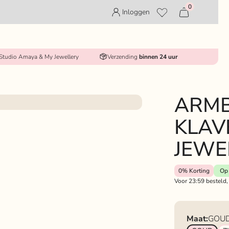
0
Inloggen
 Studio Amaya & My Jewellery
Verzending
binnen 24 uur
ARM
KLAV
JEWE
0%
Korting
Op 
Voor 23:59 besteld,
Maat:
GOU