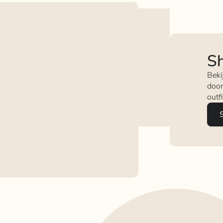
Sh
Beki
door
outf