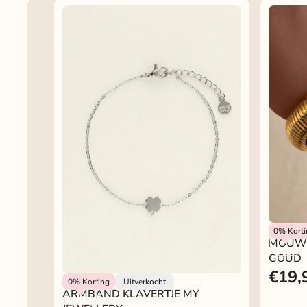
Rokjeklo
0%
Kort
MOUW
GOUD
€19,
My Jewellery
0%
Korting
Uitverkocht
ARMBAND KLAVERTJE MY