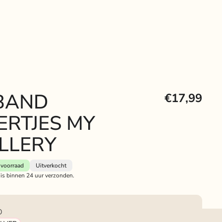
BAND
€17,99
ERTJES MY
LLERY
voorraad
Uitverkocht
 is binnen 24 uur verzonden.
D