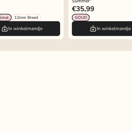
Summer"
€35,99
Smal
12mm Breed
GOUD
In winkelmandje
In winkelmandje