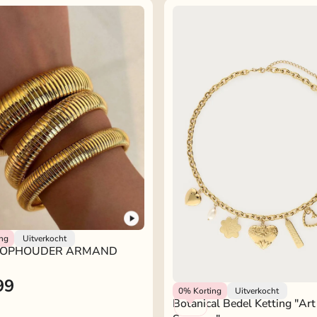
kje
ing
Uitverkocht
OPHOUDER ARMAND
99
My Jewellery
0%
Korting
Uitverkocht
Botanical Bedel Ketting "art