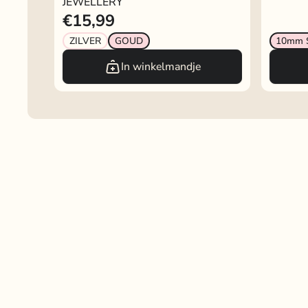
JEWELLERY
€15,99
ZILVER
GOUD
10mm 
In winkelmandje