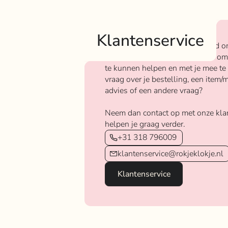
Klantenservice
Bij Rokjeklokje staan we bekend o
We vinden het super belangrijk om
te kunnen helpen en met je mee te
vraag over je bestelling, een item/m
advies of een andere vraag?
Neem dan contact op met onze kla
helpen je graag verder.
+31 318 796009
klantenservice@rokjeklokje.nl
Klantenservice