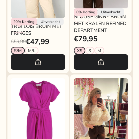
Refined Department
0%
Korting
Uitverkocht
BLOUSE GINNY BRUIN
Rokjeklokje
20%
Korting
Uitverkocht
MET KRALEN REFINED
TRUI LOIS BRUIN MET
DEPARTMENT
FRINGES
€79,95
€47,99
€59,99
S/M
M/L
XS
S
M