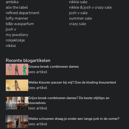
ambika
nikkie sale
alix the label
nikkie & josh v crazy sale
refined department
josh v sale
lofty manner
summer sale
b&b wasparfum
crazy sale
josh v
my jewellery
rokjeklokje
nikkie
Recente blogartikelen
Groene broek combineren dames
lees artikel
Welke kleuren passen bij mij? Doe de kleding kleurentest
lees artikel
Grijze broek combineren dames? De beste stijltips en
kleuradvies
lees artikel
Welke schoenen draag je onder een lange jurk in de zomer?
lees artikel