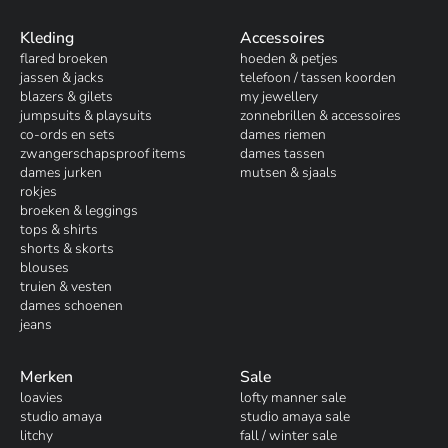
Kleding
Accessoires
flared broeken
hoeden & petjes
jassen & jacks
telefoon / tassen koorden
blazers & gilets
my jewellery
jumpsuits & playsuits
zonnebrillen & accessoires
co-ords en sets
dames riemen
zwangerschapsproof items
dames tassen
dames jurken
mutsen & sjaals
rokjes
broeken & leggings
tops & shirts
shorts & skorts
blouses
truien & vesten
dames schoenen
jeans
Merken
Sale
loavies
lofty manner sale
studio amaya
studio amaya sale
litchy
fall / winter sale