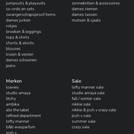
jumpsuits & playsuits
zonnebrillen & accessoires
co-ords en sets
dames riemen
zwangerschapsproof items
dames tassen
dames jurken
mutsen & sjaals
rokjes
broeken & leggings
tops & shirts
shorts & skorts
blouses
truien & vesten
dames schoenen
jeans
Merken
Sale
loavies
lofty manner sale
studio amaya
studio amaya sale
litchy
fall / winter sale
ambika
nikkie sale
alix the label
nikkie & josh v crazy sale
refined department
josh v sale
lofty manner
summer sale
b&b wasparfum
crazy sale
josh v