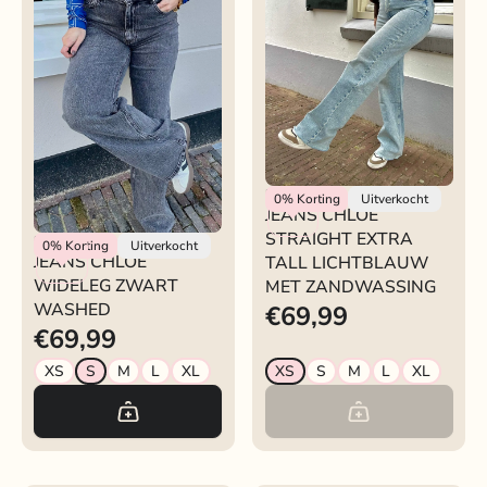
Rokjeklokje
0%
Korting
Uitverkocht
JEANS CHLOE
STRAIGHT EXTRA
Rokjeklokje
0%
Korting
Uitverkocht
JEANS CHLOE
TALL LICHTBLAUW
WIDELEG ZWART
MET ZANDWASSING
WASHED
€69,99
€69,99
XS
S
M
L
XL
XS
S
M
L
XL