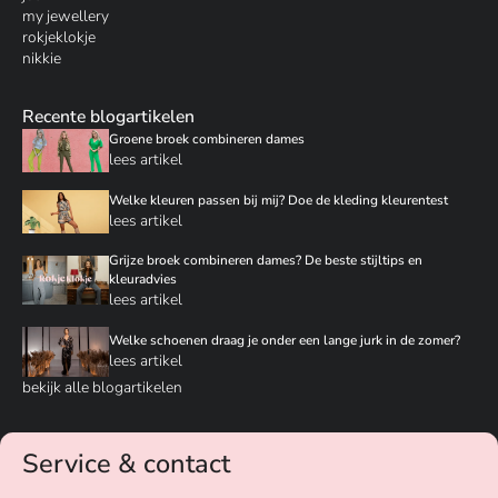
my jewellery
rokjeklokje
nikkie
Recente blogartikelen
Groene broek combineren dames
lees artikel
Welke kleuren passen bij mij? Doe de kleding kleurentest
lees artikel
Grijze broek combineren dames? De beste stijltips en
kleuradvies
lees artikel
Welke schoenen draag je onder een lange jurk in de zomer?
lees artikel
bekijk alle blogartikelen
Service & contact