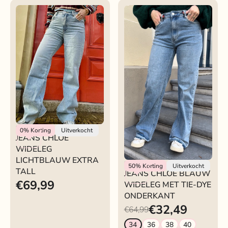
Rokjeklokje
0%
Korting
Uitverkocht
JEANS CHLOÉ
WIDELEG
LICHTBLAUW EXTRA
Rokjeklokje
50%
Korting
Uitverkocht
TALL
JEANS CHLOE BLAUW
€69,99
WIDELEG MET TIE-DYE
ONDERKANT
€32,49
€64,99
34
36
38
40