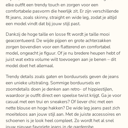
elke outfit een trendy touch en zorgen voor een
comfortabele pasvorm die heerlijk zit. Er zijn verschillende
fit jeans, zoals skinny, straight en wide leg, zodat je altijd
een model vindt dat bij jouw stijl past.
Dankzij de hoge taille en losse fit wordt je taille mooi
geaccentueerd. De wijde pijpen en grote achterzakken
zorgen bovendien voor een flatterend en comfortabel
model, ongeacht je figuur. Of je nu bredere heupen hebt of
juist wat extra volume wilt toevoegen aan je benen – dit
model doet het allemaal.
Trendy details zoals gaten en borduursels geven de jeans
een unieke uitstraling. Sommige borduursels en
zoomdetails doen je denken aan retro- of hippiestijlen,
waardoor je outfit direct een speelse twist krijgt. Ga je voor
casual met een trui en sneakers? Of liever chic met een
nette blouse en hoge hakken? De wide leg jeans past zich
moeiteloos aan jouw stijl aan. Met de juiste accessoires en
schoenen is je look heel compleet. Zo wordt het al snel
jouw nieuwe favoriete jeans in de garderobe.