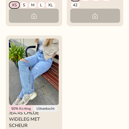
XS
S
M
L
XL
42
Rokjeklokje
50%
Korting
Uitverkocht
JEANS CHLOE
WIDELEG MET
SCHEUR