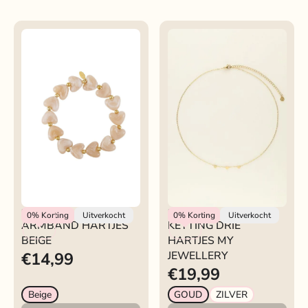
ARMBAND HARTJES
Rokjeklokje
My Jewellery
0%
Korting
Uitverkocht
0%
Korting
Uitverkocht
ARMBAND HARTJES
KETTING DRIE
BEIGE
BEIGE
HARTJES MY
€14,99
JEWELLERY
€19,99
Beige
GOUD
ZILVER