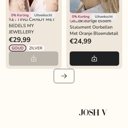
My Jewellery
0%
Korting
Uitverkocht
Rokjeklokje
0%
Korting
Uitverkocht
KETTING CANDY MET
Goudkleurige Bloem
BEDELS MY
Statement Oorbellen
JEWELLERY
Met Oranje Bloemdetail
€29,99
€24,99
GOUD
ZILVER