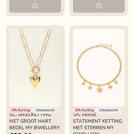
My Jewellery
My Jewellery
0%
Korting
Uitverkocht
0%
Korting
Uitverkocht
SCHAKELKETTING
UNIVERSE
MET GROOT HART
STATEMENT KETTING
BEDEL MY JEWELLERY
MET STERREN MY