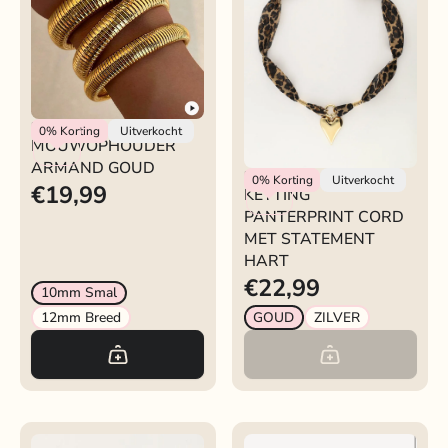
Rokjeklokje
0%
Korting
Uitverkocht
MOUWOPHOUDER
ARMAND GOUD
KETTING
Rokjeklokje
0%
Korting
Uitverkocht
€19,99
KETTING
PANTERPRINT CORD
PANTERPRINT CORD
MET STATEMENT HART
MET STATEMENT
HART
€22,99
10mm Smal
12mm Breed
GOUD
ZILVER