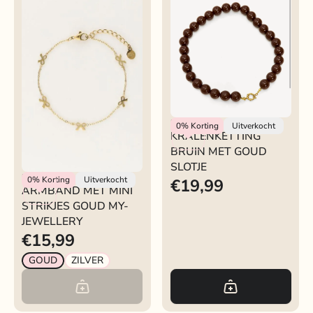
Rokjeklokje
0%
Korting
Uitverkocht
KRALENKETTING
BRUIN MET GOUD
SLOTJE
My Jewellery
0%
Korting
Uitverkocht
€19,99
ARMBAND MET MINI
STRIKJES GOUD MY-
JEWELLERY
€15,99
GOUD
ZILVER