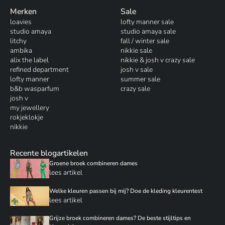
Merken
Sale
loavies
lofty manner sale
studio amaya
studio amaya sale
litchy
fall / winter sale
ambika
nikkie sale
alix the label
nikkie & josh v crazy sale
refined department
josh v sale
lofty manner
summer sale
b&b wasparfum
crazy sale
josh v
my jewellery
rokjeklokje
nikkie
Recente blogartikelen
Groene broek combineren dames
lees artikel
Welke kleuren passen bij mij? Doe de kleding kleurentest
lees artikel
Grijze broek combineren dames? De beste stijltips en