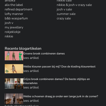
ambika
nikkie sale
alix the label
nikkie & josh v crazy sale
refined department
josh v sale
lofty manner
summer sale
b&b wasparfum
crazy sale
josh v
my jewellery
rokjeklokje
nikkie
Recente blogartikelen
Groene broek combineren dames
lees artikel
Welke kleuren passen bij mij? Doe de kleding kleurentest
lees artikel
Grijze broek combineren dames? De beste stijltips en
kleuradvies
lees artikel
Welke schoenen draag je onder een lange jurk in de zomer?
lees artikel