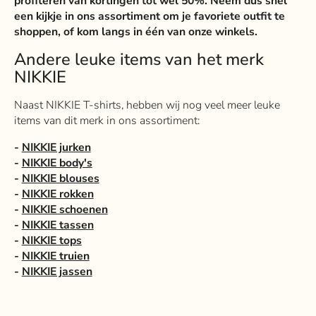
profiteren van kortingen tot wel 50%. Neem dus snel
een kijkje in ons assortiment om je favoriete outfit te
shoppen, of kom langs in één van onze winkels.
Andere leuke items van het merk
NIKKIE
Naast NIKKIE T-shirts, hebben wij nog veel meer leuke
items van dit merk in ons assortiment:
-
NIKKIE jurken
-
NIKKIE body's
-
NIKKIE blouses
-
NIKKIE rokken
-
NIKKIE schoenen
-
NIKKIE tassen
-
NIKKIE tops
-
NIKKIE truien
-
NIKKIE jassen