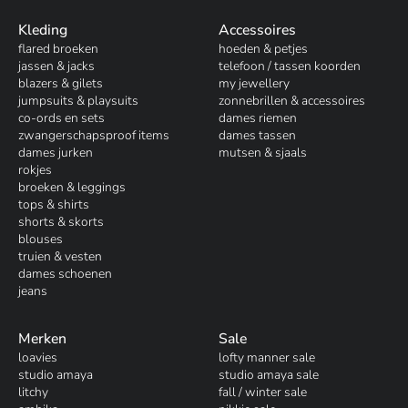
Kleding
Accessoires
flared broeken
hoeden & petjes
jassen & jacks
telefoon / tassen koorden
blazers & gilets
my jewellery
jumpsuits & playsuits
zonnebrillen & accessoires
co-ords en sets
dames riemen
zwangerschapsproof items
dames tassen
dames jurken
mutsen & sjaals
rokjes
broeken & leggings
tops & shirts
shorts & skorts
blouses
truien & vesten
dames schoenen
jeans
Merken
Sale
loavies
lofty manner sale
studio amaya
studio amaya sale
litchy
fall / winter sale